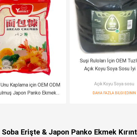
Suşi Ruloları İçin OEM Tuz
Açık Koyu Soya Sosu İyi
Açık Koyu Soya sosu
 Unu Kaplama için OEM ODM
ulmuş Japon Panko Ekmek
DAHA FAZLA BILGI EDININ
Kırıntıları
 Soba Erişte & Japon Panko Ekmek Kırıntı