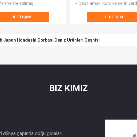
 fermente edilmiş
Depolamak
: Kuru ve serin yer
İLETIŞIM
İLETIŞIM
 Japon Hondashi Çorbası Deniz Ürünleri Çeşnisi
BIZ KIMIZ
ltd dünya çapında doğu gıdaları