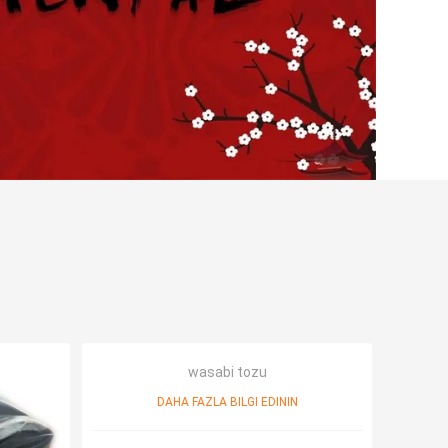
wasabi tozu
DAHA FAZLA BILGI EDININ