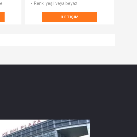
de
Renk
: yeşil veya beyaz
İLETIŞIM