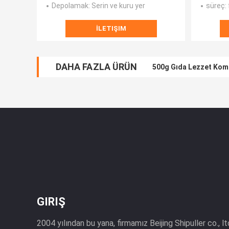
Depolamak
: Serin ve kuru yer
süreç
:
İLETIŞIM
DAHA FAZLA ÜRÜN
500g Gıda Lezzet Komb
GIRIŞ
2004 yılından bu yana, firmamız Beijing Shipuller co., 