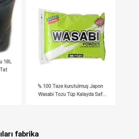
lu 18L
 Tat
% 100 Taze kurutulmuş Japon
Wasabi Tozu Tüp Kalayda Saf
Wasabi Yapıştır
ları fabrika