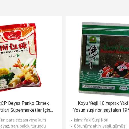
CP Beyaz Panko Ekmek
Koyu Yeşil 10 Yaprak Yaki
ntıları Süpermarketler İçin
Yosun suşi nori sayfaları 
Japon Panko Gevreği
altın para cezası veya kurs
isim
: Yaki Suşi Nori
beyaz, sarı, balck, turuncu
Görünüm
: altın, yeşil, gümüş