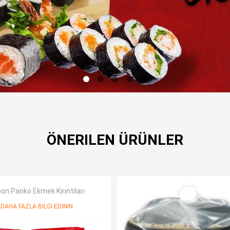
ÖNERILEN ÜRÜNLER
on Panko Ekmek Kırıntıları
DAHA FAZLA BILGI EDININ