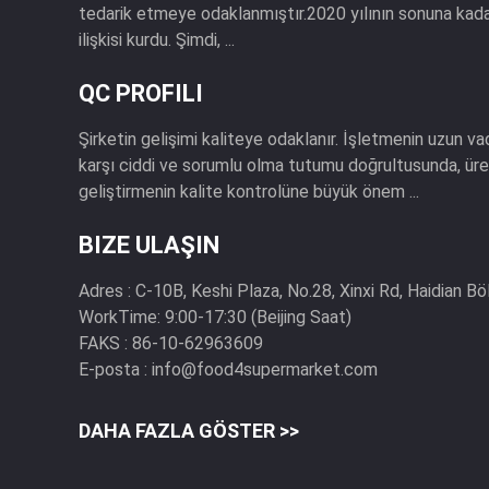
tedarik etmeye odaklanmıştır.2020 yılının sonuna kadar
ilişkisi kurdu. Şimdi, ...
QC PROFILI
Şirketin gelişimi kaliteye odaklanır. İşletmenin uzun va
karşı ciddi ve sorumlu olma tutumu doğrultusunda, ür
geliştirmenin kalite kontrolüne büyük önem ...
BIZE ULAŞIN
Adres :
C-10B, Keshi Plaza, No.28, Xinxi Rd, Haidian Bö
WorkTime:
9:00-17:30 (Beijing Saat)
FAKS :
86-10-62963609
E-posta :
info@food4supermarket.com
DAHA FAZLA GÖSTER >>