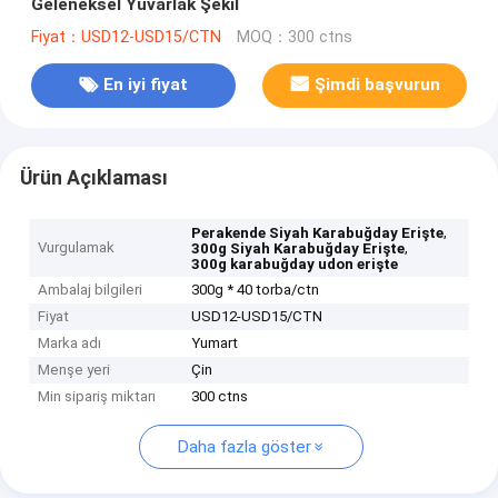
Geleneksel Yuvarlak Şekil
Fiyat：USD12-USD15/CTN
MOQ：300 ctns
En iyi fiyat
Şimdi başvurun
Ürün Açıklaması
,
Perakende Siyah Karabuğday Erişte
Vurgulamak
,
300g Siyah Karabuğday Erişte
300g karabuğday udon erişte
Ambalaj bilgileri
300g * 40 torba/ctn
Fiyat
USD12-USD15/CTN
Marka adı
Yumart
Menşe yeri
Çin
Min sipariş miktarı
300 ctns
Daha fazla göster