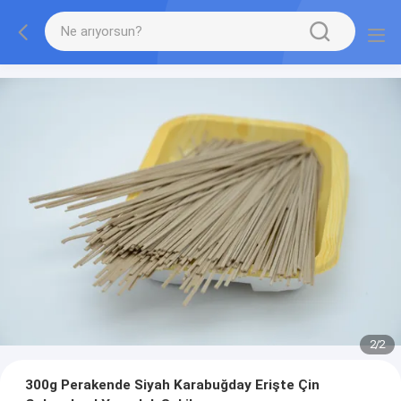
2
/
2
300g Perakende Siyah Karabuğday Erişte Çin