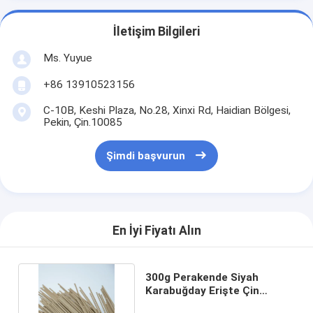
İletişim Bilgileri
Ms. Yuyue
+86 13910523156
C-10B, Keshi Plaza, No.28, Xinxi Rd, Haidian Bölgesi,
Pekin, Çin.10085
Şimdi başvurun
En İyi Fiyatı Alın
300g Perakende Siyah
Karabuğday Erişte Çin
Geleneksel Yuvarlak Şekil