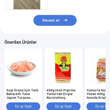
Devam et
Önerilen Ürünler
Suşi Ürünü İçin Tatlı
400g Hızlı Pişirme
Yumurta Kuru
Baharatlı Taze
Yumurtalı Erişte
Yüzen 400g Çi
Japon Turşusu
Kurutulmuş
Anında Erişte
Zencefil Dilimlenmiş
Kızartılmamış
Ramen Hızlı P
ve Şerit
Anında Helal
En iyi fiyat
En iyi fiyat
En iyi fiy