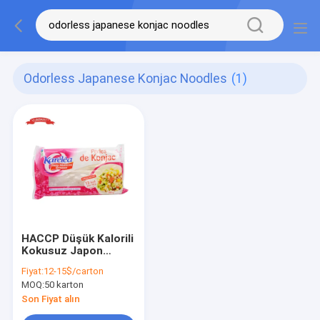
Odorless Japanese Konjac Noodles
(1)
HACCP Düşük Kalorili
Kokusuz Japon
Konjac Erişte
Fiyat:
12-15$/carton
Makarna Şekersiz
MOQ:
50 karton
Son Fiyat alın