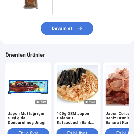
Devam et
Önerilen Ürünler
Japon Mutfağı için
100g OEM Japon
Japon Çorbası 
Suşi gıda
Palamut
Deniz Ürünleri
Dondurulmuş Unagi
Katsuobushi Balık
Baharat Kurut
Kavrulmuş Yılan
Gevreği Gıda Katkı
Palamut Balık
Balığı Vakum Paketi
Maddesi Ücretsiz
Gevreği 500g
En iyi fiyat
En iyi fiyat
En iyi fiy