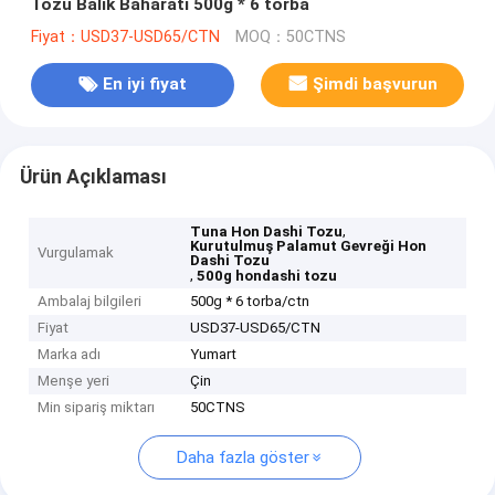
Tozu Balık Baharatı 500g * 6 torba
Fiyat：USD37-USD65/CTN
MOQ：50CTNS
En iyi fiyat
Şimdi başvurun
Ürün Açıklaması
,
Tuna Hon Dashi Tozu
Kurutulmuş Palamut Gevreği Hon
Vurgulamak
Dashi Tozu
,
500g hondashi tozu
Ambalaj bilgileri
500g * 6 torba/ctn
Fiyat
USD37-USD65/CTN
Marka adı
Yumart
Menşe yeri
Çin
Min sipariş miktarı
50CTNS
Daha fazla göster