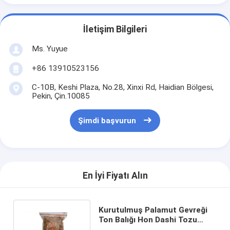
İletişim Bilgileri
Ms. Yuyue
+86 13910523156
C-10B, Keshi Plaza, No.28, Xinxi Rd, Haidian Bölgesi,
Pekin, Çin.10085
Şimdi başvurun
En İyi Fiyatı Alın
Kurutulmuş Palamut Gevreği
Ton Balığı Hon Dashi Tozu
Balık Baharatı 500g * 6 torba