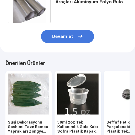
Araçları Alüminyum Folyo Rulo
Yapışmaz Alüminyum Folyo
Levha
Devam et
Önerilen Ürünler
Suşi Dekorasyonu
50ml 2oz Tek
Şeffaf Pet Kap
Sashimi Taze Bambu
Kullanımlık Gıda Kabı
Parçalanabilir
Yaprakları Zongye
Sofra Plastik Kapaklı
Plastik Tek