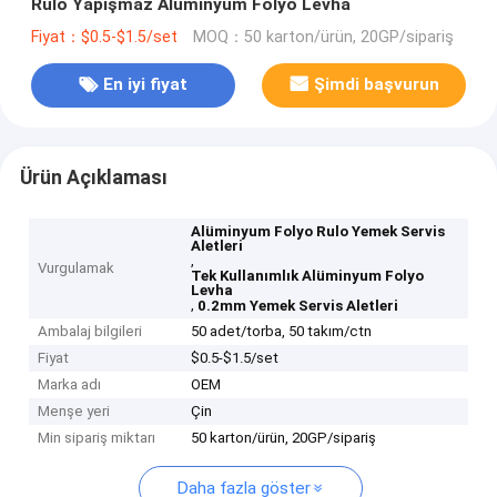
Rulo Yapışmaz Alüminyum Folyo Levha
Fiyat：$0.5-$1.5/set
MOQ：50 karton/ürün, 20GP/sipariş
En iyi fiyat
Şimdi başvurun
Ürün Açıklaması
Alüminyum Folyo Rulo Yemek Servis
Aletleri
,
Vurgulamak
Tek Kullanımlık Alüminyum Folyo
Levha
,
0.2mm Yemek Servis Aletleri
Ambalaj bilgileri
50 adet/torba, 50 takım/ctn
Fiyat
$0.5-$1.5/set
Marka adı
OEM
Menşe yeri
Çin
Min sipariş miktarı
50 karton/ürün, 20GP/sipariş
Daha fazla göster